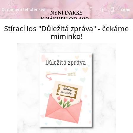
Přejít
Nákup
Hledat
na
Přihlášení
Oznámení těhotenství
obsah
košík
Stírací los "Důležitá zpráva" - čekáme
miminko!