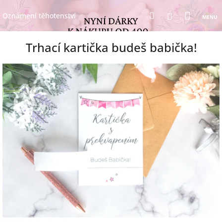
Přejít
Nákup
Hledat
na
Přihlášení
Oznámení těhotenství
obsah
košík
Trhací kartička budeš babička!