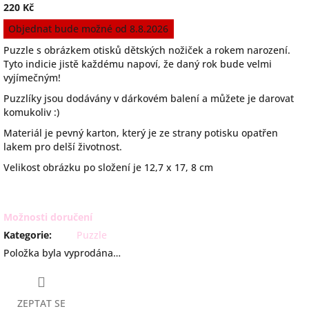
220 Kč
Měrná
Objednat bude možné od 8.8.2026
cena:
Puzzle s obrázkem otisků dětských nožiček a rokem narození.
Tyto indicie jistě každému napoví, že daný rok bude velmi
vyjímečným!
Puzzlíky jsou dodávány v dárkovém balení a můžete je darovat
komukoliv :)
Materiál je pevný karton, který je ze strany potisku opatřen
lakem pro delší životnost.
Velikost obrázku po složení je
12,7 x 17, 8 cm
Možnosti doručení
Kategorie
:
Puzzle
Položka byla vyprodána…
ZEPTAT SE