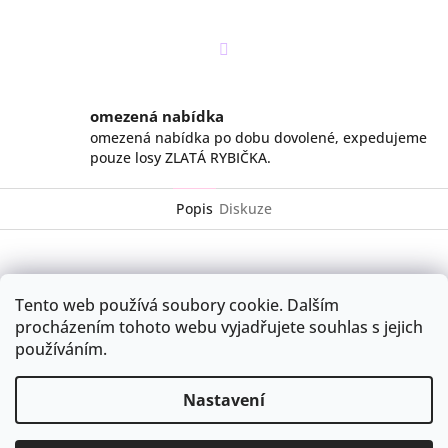
Twitter
omezená nabídka
omezená nabídka po dobu dovolené, expedujeme
pouze losy ZLATÁ RYBIČKA.
Popis
Diskuze
Rok je samozřejmě možné měnit dle potřeby - uvést prosím do
Tento web používá soubory cookie. Dalším
poznámky na konci objednávky.
procházením tohoto webu vyjadřujete souhlas s jejich
používáním.
Z
á
obchodní podmínky
podmínky GDPR
Kontakty a doprava
Nastavení
p
Originální svatební sortiment
a
t