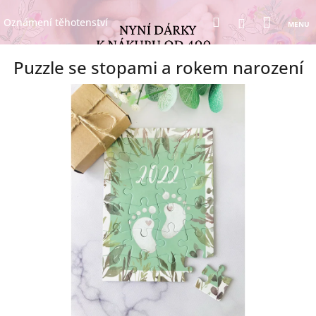
Přejít
Nákup
Hledat
na
Přihlášení
Oznámení těhotenství
obsah
košík
Puzzle se stopami a rokem narození