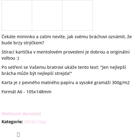
Čekáte miminko a zatím nevíte, jak svému bráchovi oznámit, že
bude brzy strýčkem?
Stírací kartička v mentolovém provedení je dobrou a originální
volbou :)
Po setření se Vašemu bratrovi ukáže tento text: "Jen nejlepší
brácha může být nejlepší strejda!"
Karta je z pevného matného papíru a vysoké gramáži 300g/m2
Formát A6 - 105x148mm
Možnosti doručení
Kategorie
:
Stírací losy