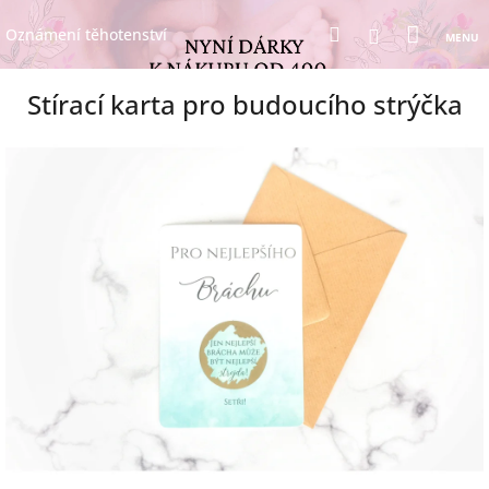
Přejít
Nákup
Hledat
na
Přihlášení
Oznámení těhotenství
obsah
košík
Stírací karta pro budoucího strýčka