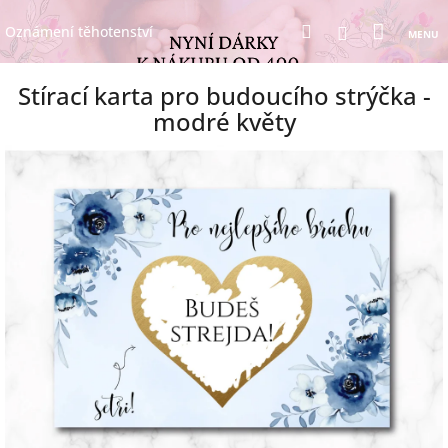
Přejít
Nákup
Hledat
na
Přihlášení
Oznámení těhotenství
obsah
košík
Stírací karta pro budoucího strýčka -
modré květy